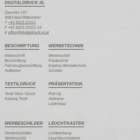
DIGITALDRUCK-XL
Zauchen 197
8983 Bad Mitterndorf
T
+43 3623 21021
F +43 3623 21021-14
E
office@digitaldruck-xl.at
BESCHRIFTUNG
WERBETECHNIK
Klebeschrift
Werbeschild
Beschriftung
Frästechnik
Fahrzeugbeschriftung
Katalog Werbetechnik
Aufkleber
Schilder
TEXTILDRUCK
PRÄSENTATION
Textil Stick / Druck
Roll Up
Katalog Textil
Aluframe
Ladenbau
WERBESCHILDER
LEUCHTKASTEN
Hinweisschilder
Lichtwerbung
Werbeschild
Leuchtbuchstaben