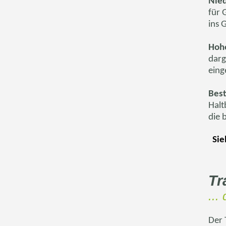
Nied
für 
ins 
Hohe
darg
eing
Best
Halt
die 
Sie
Tr
...
Der 