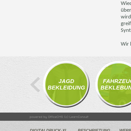
Wied
über
wird
grei
Synt
Wir 
JAGD
FAHRZEU
BEKLEIDUNG
BEKLEBU
DIGITALDRUCK-XL
BESCHRIFTUNG
WERB