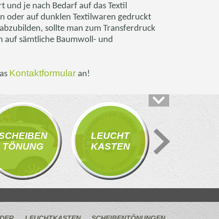
und je nach Bedarf auf das Textil
en oder auf dunklen Textilwaren gedruckt
abzubilden, sollte man zum Transferdruck
en auf sämtliche Baumwoll- und
Kontaktformular
das
an!
PRÄSEN
SCHEIBEN
LEUCHT
TATIONS
TÖNUNG
KASTEN
SYSTEM
LDER
LEUCHTKASTEN
SCHEIBENTÖNUNGEN