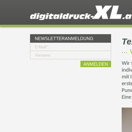
NEWSLETTERANMELDUNG
Te
E-Mail*:
...
Vorname:
Wir 
indi
mit 
erst
Punc
Eine