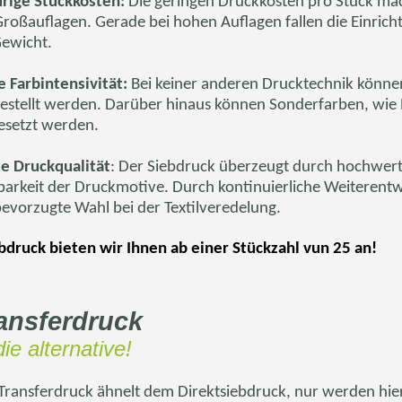
rige Stückkosten:
Die geringen Druckkosten pro Stück ma
Großauflagen. Gerade bei hohen Auflagen fallen die Einricht
Gewicht.
 Farbintensivität:
Bei keiner anderen Drucktechnik können
estellt werden. Darüber hinaus können Sonderfarben, wie
esetzt werden.
e Druckqualität
: Der Siebdruck überzeugt durch hochwert
barkeit der Druckmotive. Durch kontinuierliche Weiterentw
bevorzugte Wahl bei der Textilveredelung.
bdruck bieten wir Ihnen ab einer Stückzahl
vun
25 an!
ansferdruck
 die alternative!
Transferdruck ähnelt dem Direktsiebdruck, nur werden hier