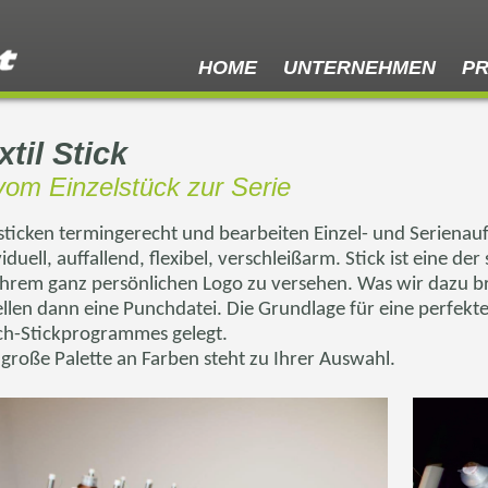
HOME
UNTERNEHMEN
P
xtil Stick
 vom Einzelstück zur Serie
sticken termingerecht und bearbeiten Einzel- und Serienau
viduell, auffallend, flexibel, verschleißarm. Stick ist eine d
Ihrem ganz persönlichen Logo zu versehen. Was wir dazu bra
ellen dann eine Punchdatei. Die Grundlage für eine perfekt
h-Stickprogrammes gelegt.
 große Palette an Farben steht zu Ihrer Auswahl.