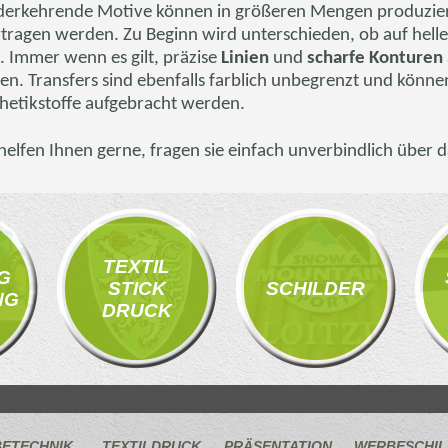
erkehrende Motive können in größeren Mengen produziert 
tragen werden. Zu Beginn wird unterschieden, ob auf hell
. Immer wenn es gilt, präzise
Linien
und
scharfe Konturen
fen. Transfers sind ebenfalls farblich unbegrenzt und könn
hetikstoffe
aufgebracht werden.
helfen Ihnen gerne, fragen sie einfach unverbindlich über 
TEXTIL
G
STICK
SCHILDER
NG
DRUCK
ETECHNIK
TEXTILDRUCK
PRÄSENTATION
WERBESCHI