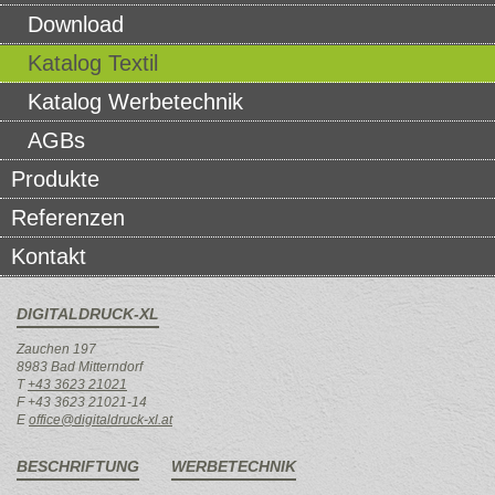
Download
Katalog Textil
Katalog Werbetechnik
AGBs
Produkte
Referenzen
Kontakt
DIGITALDRUCK-XL
Zauchen 197
8983 Bad Mitterndorf
T
+43 3623 21021
F +43 3623 21021-14
E
office@digitaldruck-xl.at
BESCHRIFTUNG
WERBETECHNIK