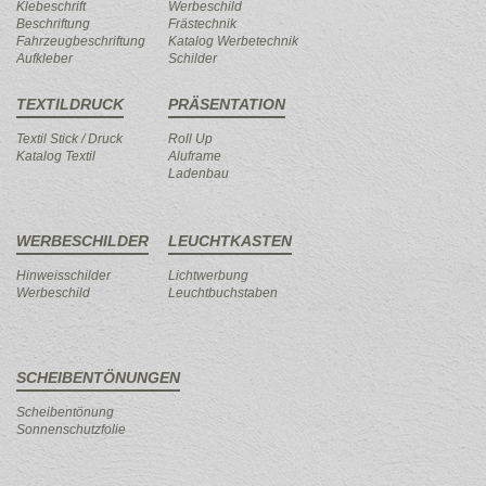
Klebeschrift
Werbeschild
Beschriftung
Frästechnik
Fahrzeugbeschriftung
Katalog Werbetechnik
Aufkleber
Schilder
TEXTILDRUCK
PRÄSENTATION
Textil Stick / Druck
Roll Up
Katalog Textil
Aluframe
Ladenbau
WERBESCHILDER
LEUCHTKASTEN
Hinweisschilder
Lichtwerbung
Werbeschild
Leuchtbuchstaben
SCHEIBENTÖNUNGEN
Scheibentönung
Sonnenschutzfolie