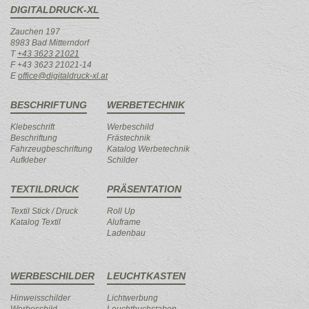
DIGITALDRUCK-XL
Zauchen 197
8983 Bad Mitterndorf
T
+43 3623 21021
F +43 3623 21021-14
E
office@digitaldruck-xl.at
BESCHRIFTUNG
WERBETECHNIK
Klebeschrift
Werbeschild
Beschriftung
Frästechnik
Fahrzeugbeschriftung
Katalog Werbetechnik
Aufkleber
Schilder
TEXTILDRUCK
PRÄSENTATION
Textil Stick / Druck
Roll Up
Katalog Textil
Aluframe
Ladenbau
WERBESCHILDER
LEUCHTKASTEN
Hinweisschilder
Lichtwerbung
Werbeschild
Leuchtbuchstaben