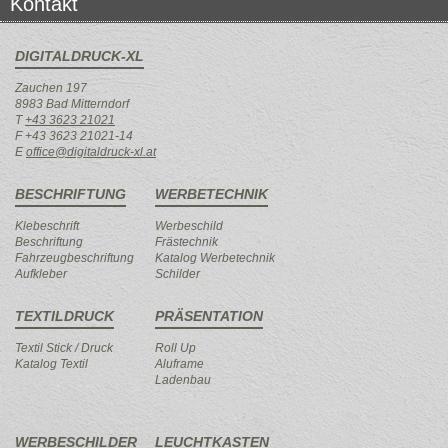
Kontakt
DIGITALDRUCK-XL
Zauchen 197
8983 Bad Mitterndorf
T
+43 3623 21021
F +43 3623 21021-14
E
office@digitaldruck-xl.at
BESCHRIFTUNG
WERBETECHNIK
Klebeschrift
Werbeschild
Beschriftung
Frästechnik
Fahrzeugbeschriftung
Katalog Werbetechnik
Aufkleber
Schilder
TEXTILDRUCK
PRÄSENTATION
Textil Stick / Druck
Roll Up
Katalog Textil
Aluframe
Ladenbau
WERBESCHILDER
LEUCHTKASTEN