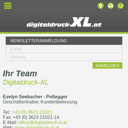
NEWSLETTERANMELDUNG
E-Mail*:
Vorname:
Ihr Team
Digitaldruck-XL
Evelyn Seebacher - Poßegger
Geschäftsinhaber, Kundenbetreuung
Tel.:
+43 (0) 3623 21021
Fax: +43 (0) 3623 21021-14
E-Mail:
office@digitaldruck-xl.at
Web:
www.digitaldruck-xl.at