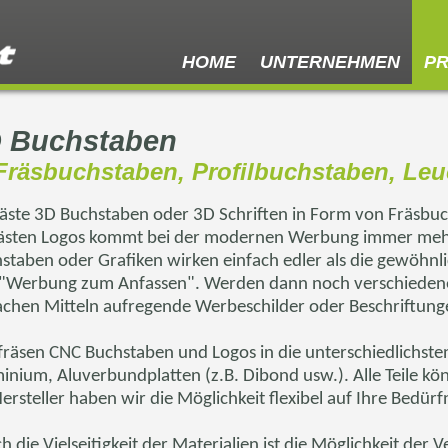
HOME
UNTERNEHMEN
P
 Buchstaben
 Fräsbuchstaben, Profilbuchstaben, Leuc
äste 3D Buchstaben oder 3D Schriften in Form von Fräsbu
ästen Logos kommt bei der modernen Werbung immer meh
staben oder Grafiken wirken einfach edler als die gewöhnli
"Werbung zum Anfassen". Werden dann noch verschiedene 
achen Mitteln aufregende Werbeschilder oder Beschriftung
fräsen CNC Buchstaben und Logos in die unterschiedlichsten
inium, Aluverbundplatten (z.B.
Dibond
usw.). Alle Teile 
Hersteller haben wir die Möglichkeit flexibel auf Ihre Bedürf
h die Vielseitigkeit der Materialien ist die Möglichkeit d