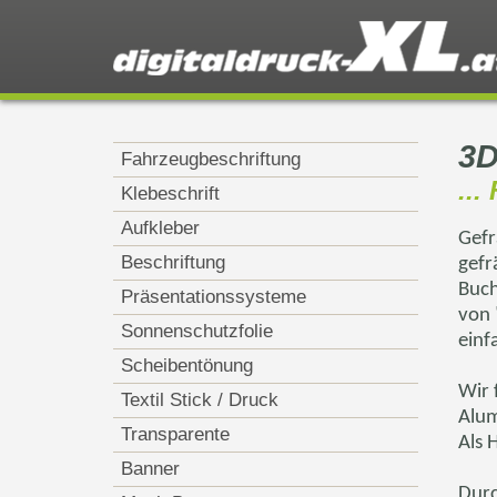
3D
Fahrzeugbeschriftung
...
Klebeschrift
Aufkleber
Gefr
Beschriftung
gefr
Buch
Präsentationssysteme
von 
Sonnenschutzfolie
einf
Scheibentönung
Wir 
Textil Stick / Druck
Alum
Transparente
Als 
Banner
Durc