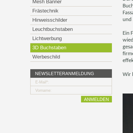
Mesh Banner
Buch
Frästechnik
Fass
und 
Hinweisschilder
Leuchtbuchstaben
Ein 
Lichtwerbung
wied
gesa
3D Buchstaben
firm
Werbeschild
effe
NEWSLETTERANMELDUNG
Wir 
E-Mail*:
Vorname: