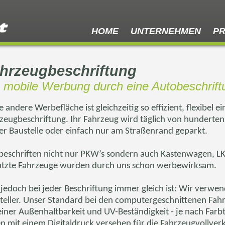
HOME
UNTERNEHMEN
P
hrzeugbeschriftung
 mobile Werbung durch eine Autobeschrift
e andere Werbefläche ist gleichzeitig so effizient, flexibel 
zeugbeschriftung. Ihr Fahrzeug wird täglich von hunderte
er Baustelle oder einfach nur am Straßenrand geparkt.
beschriften nicht nur
PKW’s
sondern auch Kastenwagen,
L
tzte Fahrzeuge wurden durch uns schon werbewirksam.
jedoch bei jeder Beschriftung immer gleich ist: Wir verwen
teller. Unser Standard bei den computergeschnittenen Fahr
einer Außenhaltbarkeit und UV-Beständigkeit - je nach Farbt
en mit einem Digitaldruck versehen für die Fahrzeugvollver