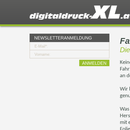
NEWSLETTERANMELDUNG
Fa
E-Mail*:
Die
Vorname:
Kein
Fahr
an d
Wir 
genu
Was 
Hers
mit 
Foli