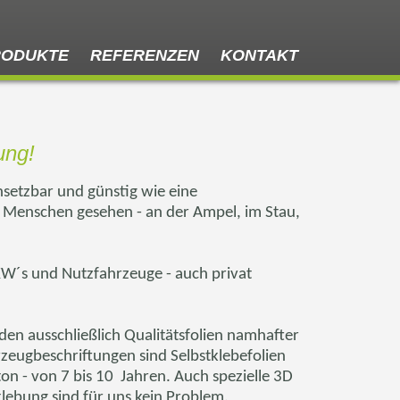
RODUKTE
REFERENZEN
KONTAKT
ung!
einsetzbar und günstig wie eine
n Menschen gesehen - an der Ampel, im Stau,
KW´s
und Nutzfahrzeuge - auch privat
den ausschließlich Qualitätsfolien namhafter
zeugbeschriftungen sind Selbstklebefolien
on - von 7 bis 10
Jahren. Auch spezielle 3D
klebung sind für uns kein Problem.