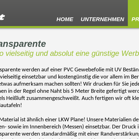
HOME
UNTERNEHMEN
P
ansparente
so vielseitig und absolut eine günstige Wer
sparente werden auf einer PVC Gewebefolie mit UV Bestän
 vielseitig einsetzbar und kostengünstig die vor allem im
etwas aufmerksam machen sollten! Wir drucken für Sie jede
en in der Regel ohne Naht bis 5 Meter Breite gefertigt w
els Heißluft zusammengeschweißt. Auch fertigen wir oft klei
Bautafeln!
Material ist ähnlich einer LKW Plane! Unsere Materialien d
n- sowie im Innenbereich (Messen) einsetzbar. Der Druck i
sparente werden standardmäßig mit einer Randverstärkun