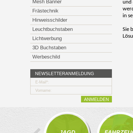
Mesh Banner
und 
werd
Frästechnik
in s
Hinweisschilder
Leuchtbuchstaben
Sie 
Lösu
Lichtwerbung
3D Buchstaben
Werbeschild
NEWSLETTERANMELDUNG
E-Mail*:
Vorname:
JAGD
FAHRZEU