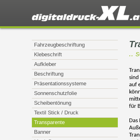
Tr
Fahrzeugbeschriftung
.. 
Klebeschrift
Aufkleber
Tran
Beschriftung
sind
Präsentationssysteme
auf 
könn
Sonnenschutzfolie
mitt
Scheibentönung
für 
Textil Stick / Druck
Das 
Transparente
Auße
Banner
Tran